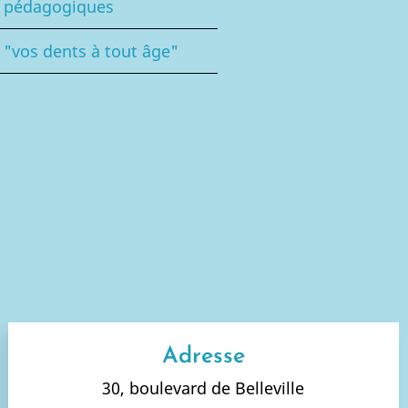
s pédagogiques
 "vos dents à tout âge"
Adresse
30, boulevard de Belleville