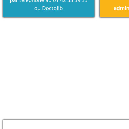
par téléphone au
01 42 55 39 35
ou
Doctolib
admin.