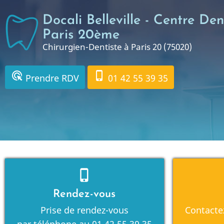
Aller
Docali Belleville - Centre Dent
au
Paris 20ème
contenu
Chirurgien-Dentiste à Paris 20 (75020)
principal
ads_click
phone_iphone
Prendre RDV
01 42 55 39 35
phone_iphone
Rendez-vous
Prise de rendez-vous
Contacte