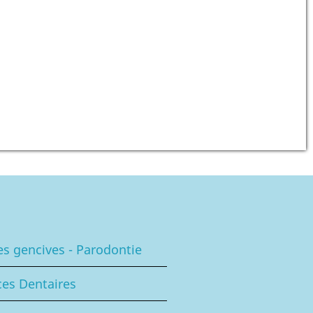
es gencives - Parodontie
es Dentaires