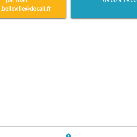
par mail:
09:00 à 19:00
belleville@docali.fr