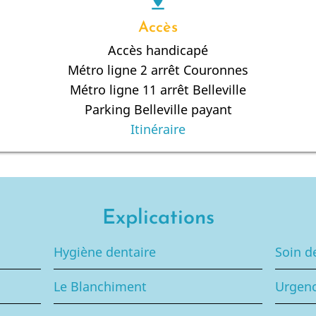
pin_drop
Accès
Accès handicapé
Métro ligne 2 arrêt Couronnes
Métro ligne 11 arrêt Belleville
Parking Belleville payant
Itinéraire
Explications
Hygiène dentaire
Soin d
Le Blanchiment
Urgenc