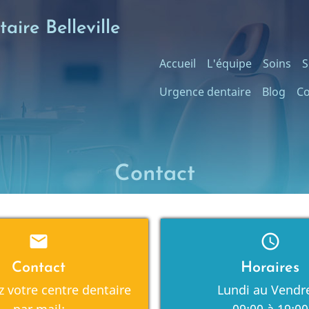
aire Belleville
Main
Accueil
L'équipe
Soins
S
Urgence dentaire
Blog
Co
navigation
Contact
mail
schedule
Contact
Horaires
z votre centre dentaire
Lundi au Vendr