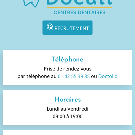
ads_click
RECRUTEMENT
Téléphone
Prise de rendez-vous
par téléphone au
01 42 55 39 35
ou
Doctolib
Horaires
Lundi au Vendredi
09:00 à 19:00