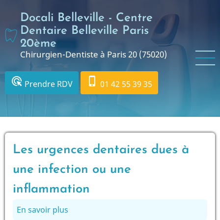
Aller
Docali Belleville - Centre
au
contenu
Dentaire Belleville Paris
principal
20ème
Chirurgien-Dentiste à Paris 20 (75020)
ads_click
phone_iphone
Prendre RDV
01 42 55 39 35
Les urgences dentaires dues à
une infection ou une
inflammation
En savoir plus
sur