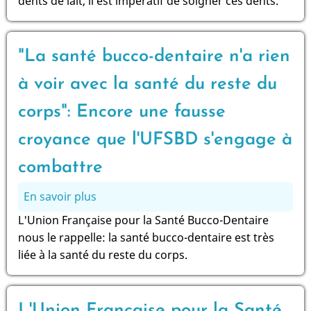
dents de lait, il est impératif de soigner ces dents.
de
s'imaginer
que:
"La santé bucco-dentaire n'a rien
"Les
dents
à voir avec la santé du reste du
de
corps": Encore une fausse
lait
n'ont
croyance que l'UFSBD s'engage à
pas
combattre
besoin
d'être
En savoir plus
sur
soignées
"La
L'Union Française pour la Santé Bucco-Dentaire
puisqu'elles
santé
nous le rappelle: la santé bucco-dentaire est très
vont
bucco-
liée à la santé du reste du corps.
tomber."
dentaire
n'a
rien
L'Union Française pour la Santé