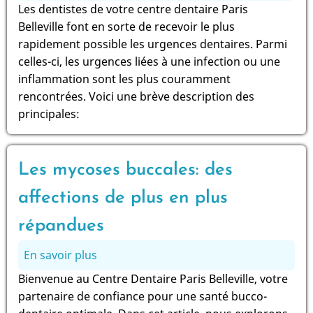
Les
Les dentistes de votre centre dentaire Paris
urgences
Belleville font en sorte de recevoir le plus
dentaires
rapidement possible les urgences dentaires. Parmi
dues
celles-ci, les urgences liées à une infection ou une
à
inflammation sont les plus couramment
une
rencontrées. Voici une brève description des
infection
principales:
ou
une
inflammation
Les mycoses buccales: des
affections de plus en plus
répandues
En savoir plus
sur
Les
Bienvenue au Centre Dentaire Paris Belleville, votre
mycoses
partenaire de confiance pour une santé bucco-
buccales: