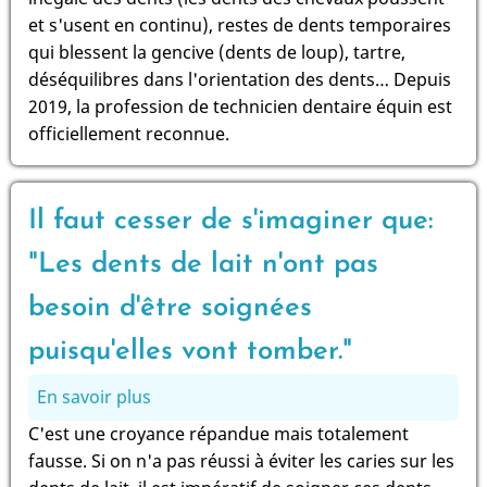
que
être?"
et s'usent en continu), restes de dents temporaires
les
qui blessent la gencive (dents de loup), tartre,
chevaux
déséquilibres dans l'orientation des dents… Depuis
ont
2019, la profession de technicien dentaire équin est
aussi
officiellement reconnue.
besoin
de
voir
Il faut cesser de s'imaginer que:
le
dentiste?
"Les dents de lait n'ont pas
besoin d'être soignées
puisqu'elles vont tomber."
En savoir plus
sur
Il
C'est une croyance répandue mais totalement
faut
fausse. Si on n'a pas réussi à éviter les caries sur les
cesser