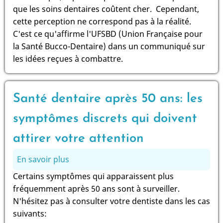
dentaire:
point:
que les soins dentaires coûtent cher. Cependant,
certains
il
cette perception ne correspond pas à la réalité.
préjugés
faut
C'est ce qu'affirme l'UFSBD (Union Française pour
ont
cesser
la Santé Bucco-Dentaire) dans un communiqué sur
la
de
les idées reçues à combattre.
dent
croire
dure!
que
"le
Santé dentaire après 50 ans: les
dentiste
symptômes discrets qui doivent
fait
mal"!
attirer votre attention
En savoir plus
sur
Santé
Certains symptômes qui apparaissent plus
dentaire
fréquemment après 50 ans sont à surveiller.
après
N'hésitez pas à consulter votre dentiste dans les cas
50
suivants:
ans: