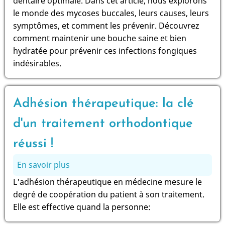
dentaire optimale. Dans cet article, nous explorons
des
le monde des mycoses buccales, leurs causes, leurs
affections
symptômes, et comment les prévenir. Découvrez
de
comment maintenir une bouche saine et bien
plus
hydratée pour prévenir ces infections fongiques
en
indésirables.
plus
répandues
Adhésion thérapeutique: la clé
d'un traitement orthodontique
réussi !
En savoir plus
sur
Adhésion
L'adhésion thérapeutique en médecine mesure le
thérapeutique:
degré de coopération du patient à son traitement.
la
Elle est effective quand la personne:
clé