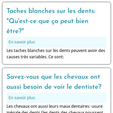
d'un
traitement
Taches blanches sur les dents:
orthodontique
réussi
"Qu'est-ce que ça peut bien
!
être?"
En savoir plus
sur
Taches
Les taches blanches sur les dents peuvent avoir des
blanches
causes très variables. Ce sont:
sur
les
dents:
Savez-vous que les chevaux ont
"Qu'est-
ce
aussi besoin de voir le dentiste?
que
En savoir plus
sur
ça
Savez-
peut
Les chevaux ont aussi leurs maux dentaires: usure
vous
bien
inégale des dents (les dents des chevaux poussent