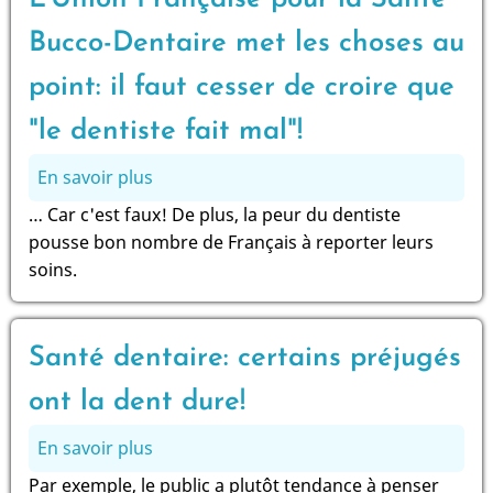
à
voir
Bucco-Dentaire met les choses au
avec
point: il faut cesser de croire que
la
santé
"le dentiste fait mal"!
du
reste
En savoir plus
sur
du
L'Union
… Car c'est faux! De plus, la peur du dentiste
corps":
Française
pousse bon nombre de Français à reporter leurs
Encore
pour
soins.
une
la
fausse
Santé
croyance
Bucco-
Santé dentaire: certains préjugés
que
Dentaire
l'UFSBD
met
ont la dent dure!
s'engage
les
En savoir plus
sur
à
choses
Santé
combattre
au
Par exemple, le public a plutôt tendance à penser