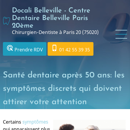
Aller
Docali Belleville - Centre
au
contenu
Dentaire Belleville Paris
principal
20ème
Chirurgien-Dentiste à Paris 20 (75020)
ads_click
phone_iphone
Prendre RDV
01 42 55 39 35
Santé dentaire après 50 ans: les
symptômes discrets qui doivent
attirer votre attention
Certains
symptômes
qui apparaissent plus